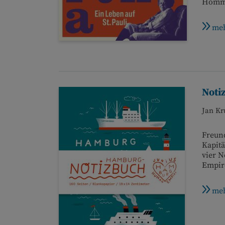
Homma
meh
Noti
Jan Kr
Freund
Kapitä
vier 
Empire
meh