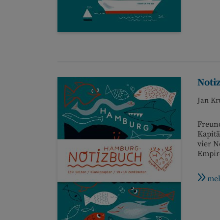
Noti
Jan Kr
Freund
Kapitä
vier 
Empire
meh