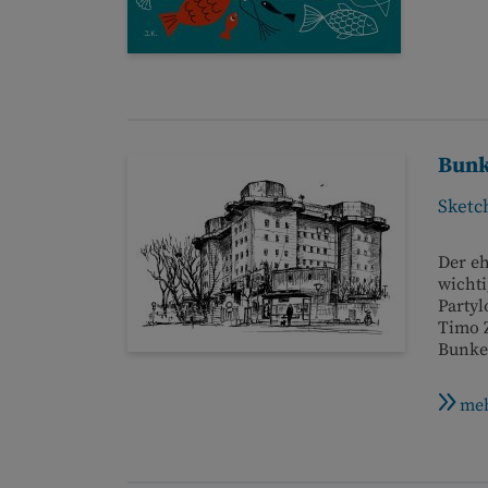
Bunk
Sketc
Der eh
wichti
Party
Timo Z
Bunke
meh