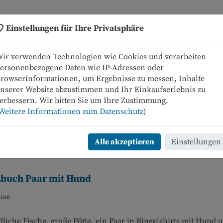
Einstellungen für Ihre Privatsphäre
Neue Bücher
Programm
ir verwenden Technologien wie Cookies und verarbeiten
ersonenbezogene Daten wie IP-Adressen oder
rowserinformationen, um Ergebnisse zu messen, Inhalte
nserer Website abzustimmen und Ihr Einkaufserlebnis zu
erbessern. Wir bitten Sie um Ihre Zustimmung.
Weitere Informationen zum Datenschutz
)
Alle akzeptieren
Einstellungen
zbuch Paar mit Hund
use
liche Fische, große Pötte, ein Paar in Ringelshirts mit Hund 