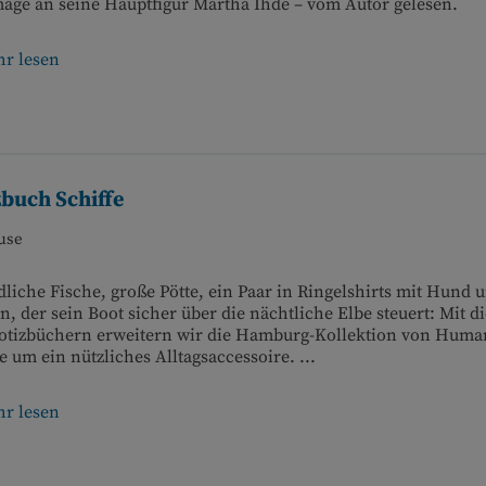
ge an seine Hauptfigur Martha Ihde – vom Autor gelesen.
r lesen
zbuch Schiffe
use
liche Fische, große Pötte, ein Paar in Ringelshirts mit Hund 
n, der sein Boot sicher über die nächtliche Elbe steuert: Mit d
Notizbüchern erweitern wir die Hamburg-Kollektion von Huma
 um ein nützliches Alltagsaccessoire. ...
r lesen