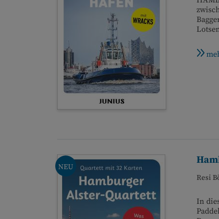
HAMBU
zwisch
Bagger
Lotsen
meh
Hamb
NEU
Resi B
In die
Padde