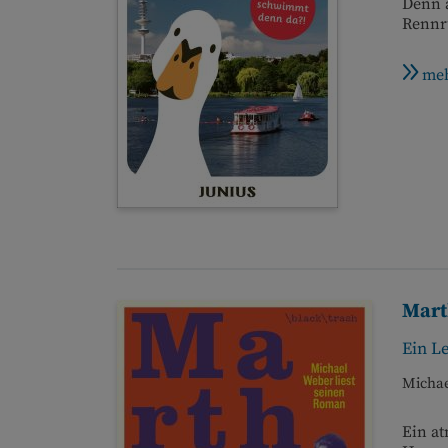
Denn a
Rennru
meh
Mart
Ein Le
Micha
Ein at