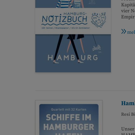
Kapitä
vier 
Empire
meh
Hamb
Resi B
Unser 