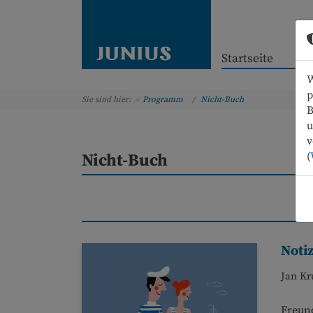
Startseite
W
p
Sie sind hier:
Programm
Nicht-Buch
B
u
v
(
Nicht-Buch
Noti
Jan Kr
Freund