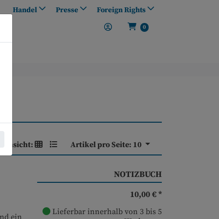
Handel
Presse
Foreign Rights
0
Ansicht:
Artikel pro Seite:
10
NOTIZBUCH
10,00 € *
Lieferbar innerhalb von 3 bis 5
und ein