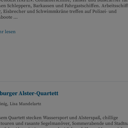
RGER HAFEN: Containerschiffe, Tanker und Bulkcarrier fa
en Schleppern, Barkassen und Fahrgastschiffen. Arbeitsschiff
, Eisbrecher und Schwimmkräne treffen auf Polizei- und
boote ...
r lesen
urger Alster-Quartett
önig, Lisa Mandelartz
sem Quartett stecken Wassersport und Alsterspaß, chillige
ltouren und rasante Segelmanöver, Sommerabende und Stadtna