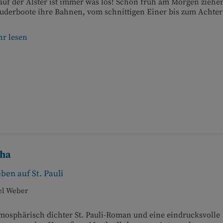
uf der Alster ist immer was los! Schon früh am Morgen ziehe
derboote ihre Bahnen, vom schnittigen Einer bis zum Achter 
r lesen
ha
ben auf St. Pauli
el Weber
mosphärisch dichter St. Pauli-Roman und eine eindrucksvolle