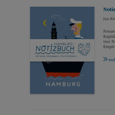
Noti
Jan Kr
Freund
Kapitä
vier 
Empire
meh