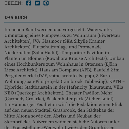
TEILEN:
DAS BUCH
Im neuen Band werden u.a. vorgestellt: Waterworks –
Umnutzung eines Pumpwerks zu Wohnraum (BiwerMau
Architekten), JVA Glasmoor (SKA Sibylle Kramer
Architekten), Flutschutzanlage und Promenade
Niederhafen (Zaha Hadid), Temporärer Pavillon in
Planten un Blomen (Kawahara Krause Architects), Umbau
eines Hochbunkers zum Wohnhaus in Ottensen (Björn
Liese Architekt), Haus am Domplatz (APB), Baufeld 2 im
Pergolenviertel (DZF, spine architects, ppp), 8-Euro-
Wohnungsbau-Pilotprojekt (Limbrock Tubbesing), KPTN –
Hybrider Stadtbaustein in der Hafencity (blauraum), Villa
NEO (Querkopf Architekten), Theater Pavillon Mehr!
(Carmody Groarke), Baakenhafenpark (Atelier Loidl).
Im Hamburger Feuilleton wirft die Redaktion einen Blick
auf den neuen Stadtteil Grasbrook, den Städtebau der
Mitte Altona sowie den Abriss und Neubau der
Sternbrücke. Außerdem widmen sich die Autoren unter
der Fragestellung »Wer wohnt wie?« den Grundrissen