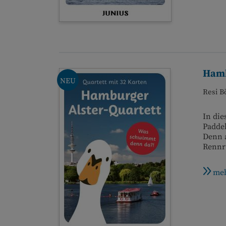
Hamb
NEU
Resi B
In die
Padde
Denn a
Rennru
meh