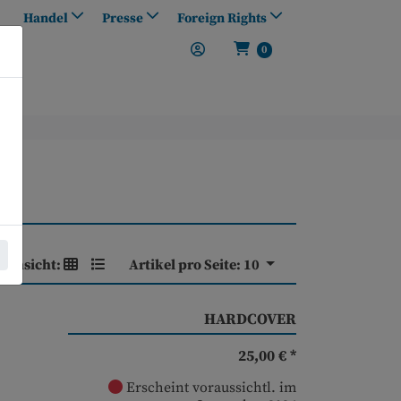
Handel
Presse
Foreign Rights
0
Ansicht:
Artikel pro Seite:
10
HARDCOVER
25,00 € *
Erscheint voraussichtl. im