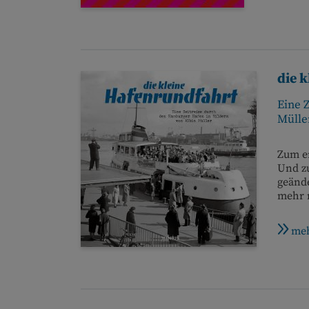
die 
Eine 
Mülle
Zum e
Und zu
geände
mehr n
meh