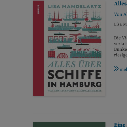
Alle
Von A
Lisa M
Die Vi
verke
Bunke
riesig
meh
Eine