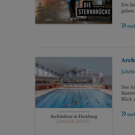
Ein b
geben 
meh
Arch
Jahrb
Das Ar
Bauten
Blick 
meh