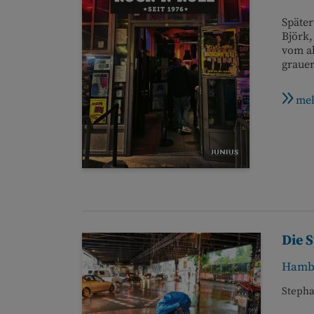
Später
Björk,
vom al
grauer
meh
Die 
Hambu
Stepha