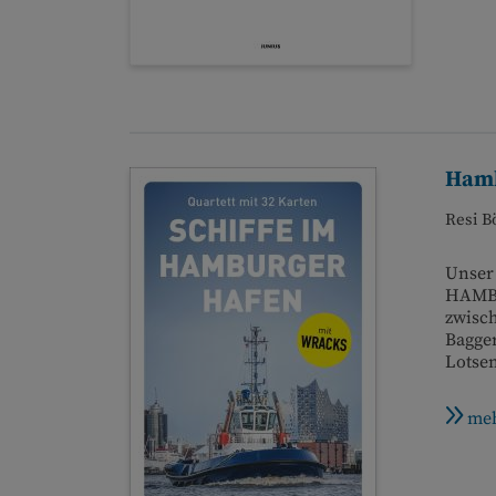
Hamb
Resi B
Unser 
HAMBU
zwisch
Bagger
Lotsen
meh