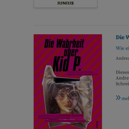
Die 
Wie e
Andrea
Dieses
Andrea
Schre
meh