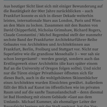
Aus heutiger Sicht lässt sich mit einiger Bewunderung auf
die Bautätigkeit der 00er Jahre zurückblicken – auch
Frankfurt konnte es sich in dieser Dekade weiterhin
leisten, internationale Stars aus London, Paris und Wien
an den Main zu locken. Zusammen mit den Bauten von
David Chipperfield, Nicholas Grimshaw, Richard Rogers,
Claude Constantini / Michel Regembal stellt der nunmehr
sechste Band der Frankfurter Architekturführer-Reihe
Gebautes von Architekten und Architektinnen aus
Frankfurt, Berlin, Freiburg und Stuttgart vor. Nicht nur
Superlative wie die grandiose Messehalle 3 – wer sah sie
schon leergeräumt? – werden gezeigt, sondern auch das
Erstlingswerk einer Architektin (die kurz später einem
Ruf an die University of Oregon folgen sollte). Und nicht
nur die Türen einiger Privathäuser öffneten sich für
dieses Buch, auch in die wohlgehüteten Skizzenbücher
eines Architekten wurden Einsichten gewährt. Außerdem
fällt der Blick auf Kunst im öffentlichen wie im privaten
Raum und auf die sanfte Taunuslandschaft – denn diesmal
ist Bad Homburg mit einem Gebäude »Gast aus dem
Umland«. Michael Kummer, als ehemaliger Leiter der
Bauaufsicht bestens mit der Stadt vertraut, hat das Vor-