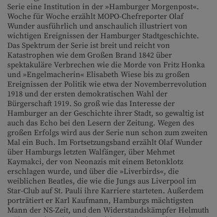
Serie eine Institution in der »Hamburger Morgenpost«.
Woche für Woche erzählt MOPO-Chefreporter Olaf
Wunder ausführlich und anschaulich illustriert von
wichtigen Ereignissen der Hamburger Stadtgeschichte.
Das Spektrum der Serie ist breit und reicht von
Katastrophen wie dem Großen Brand 1842 über
spektakuläre Verbrechen wie die Morde von Fritz Honka
und »Engelmacherin« Elisabeth Wiese bis zu großen
Ereignissen der Politik wie etwa der Novemberrevolution
1918 und der ersten demokratischen Wahl der
Bürgerschaft 1919. So groß wie das Interesse der
Hamburger an der Geschichte ihrer Stadt, so gewaltig ist
auch das Echo bei den Lesern der Zeitung. Wegen des
großen Erfolgs wird aus der Serie nun schon zum zweiten
Mal ein Buch. Im Fortsetzungsband erzählt Olaf Wunder
über Hamburgs letzten Walfänger, über Mehmet
Kaymakci, der von Neonazis mit einem Betonklotz
erschlagen wurde, und über die »Liverbirds«, die
weiblichen Beatles, die wie die Jungs aus Liverpool im
Star-Club auf St. Pauli ihre Karriere starteten. Außerdem
porträtiert er Karl Kaufmann, Hamburgs mächtigsten
Mann der NS-Zeit, und den Widerstandskämpfer Helmuth