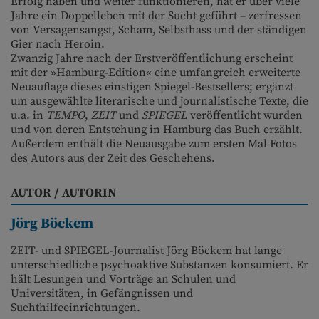
Erfolg haben und weiter funktionieren, hat er über viele
Jahre ein Doppelleben mit der Sucht geführt – zerfressen
von Versagensangst, Scham, Selbsthass und der ständigen
Gier nach Heroin.
Zwanzig Jahre nach der Erstveröffentlichung erscheint
mit der »Hamburg-Edition« eine umfangreich erweiterte
Neuauflage dieses einstigen Spiegel-Bestsellers; ergänzt
um ausgewählte literarische und journalistische Texte, die
u.a. in
TEMPO
,
ZEIT
und
SPIEGEL
veröffentlicht wurden
und von deren Entstehung in Hamburg das Buch erzählt.
Außerdem enthält die Neuausgabe zum ersten Mal Fotos
des Autors aus der Zeit des Geschehens.
AUTOR / AUTORIN
Jörg Böckem
ZEIT- und SPIEGEL-Journalist Jörg Böckem hat lange
unterschiedliche psychoaktive Substanzen konsumiert. Er
hält Lesungen und Vorträge an Schulen und
Universitäten, in Gefängnissen und
Suchthilfeeinrichtungen.