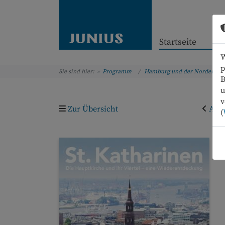
Startseite
W
p
Sie sind hier:
Programm
Hamburg und der Norden
B
u
v
Zur Übersicht
Arti
(