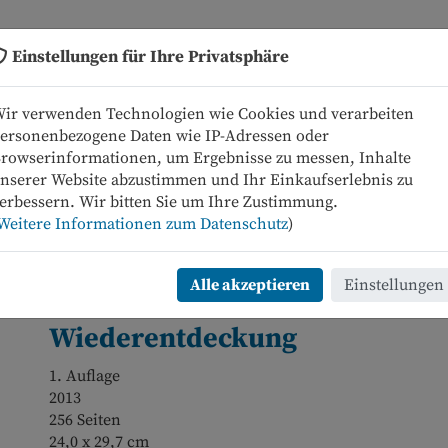
Einstellungen für Ihre Privatsphäre
Neue Bücher
Programm
ir verwenden Technologien wie Cookies und verarbeiten
ersonenbezogene Daten wie IP-Adressen oder
rowserinformationen, um Ergebnisse zu messen, Inhalte
nserer Website abzustimmen und Ihr Einkaufserlebnis zu
erbessern. Wir bitten Sie um Ihre Zustimmung.
kel zurück
Artikel 125 von 137
Weitere Informationen zum Datenschutz
)
St. Katharinen. Die Hauptkirc
Alle akzeptieren
Einstellungen
und ihr Viertel – eine
Wiederentdeckung
1. Auflage
2013
256 Seiten
24,0 x 29,7 cm