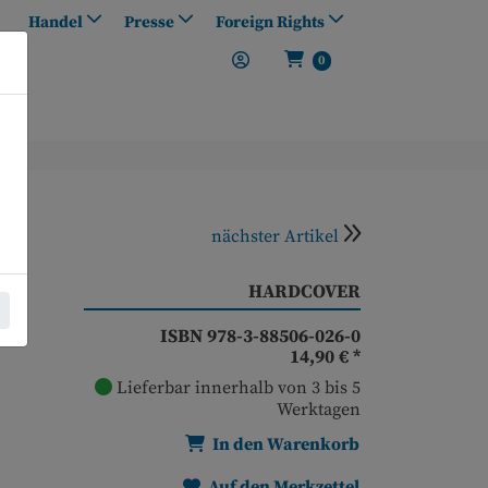
Handel
Presse
Foreign Rights
0
nächster Artikel
he
HARDCOVER
ISBN 978-3-88506-026-0
14,90 €
*
Lieferbar innerhalb von 3 bis 5
Werktagen
In den Warenkorb
Auf den Merkzettel