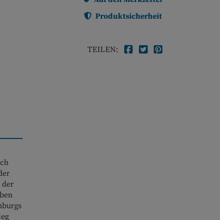
Produktsicherheit
TEILEN:
ach
der
 der
aben
mburgs
ieg