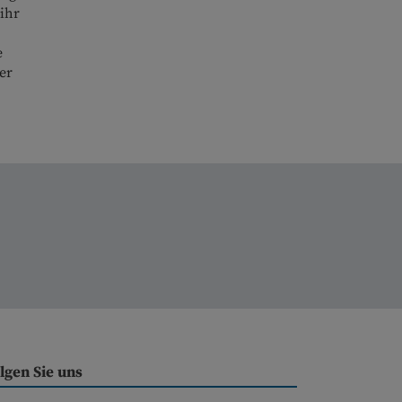
ihr
e
er
lgen Sie uns