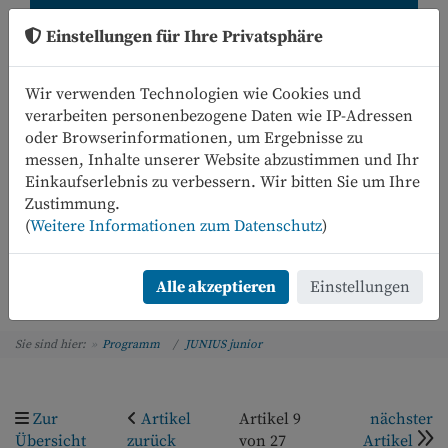
Einstellungen für Ihre Privatsphäre
Wir verwenden Technologien wie Cookies und
verarbeiten personenbezogene Daten wie IP-Adressen
oder Browserinformationen, um Ergebnisse zu
messen, Inhalte unserer Website abzustimmen und Ihr
Einkaufserlebnis zu verbessern. Wir bitten Sie um Ihre
0
Zustimmung.
(
Weitere Informationen zum Datenschutz
)
Menü
Alle akzeptieren
Einstellungen
Sie sind hier:
Programm
JUNIUS junior
Zur
Artikel
Artikel 9
nächster
Übersicht
zurück
von 27
Artikel