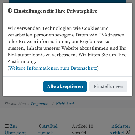
Einstellungen für Ihre Privatsphäre
Wir verwenden Technologien wie Cookies und
verarbeiten personenbezogene Daten wie IP-Adressen
oder Browserinformationen, um Ergebnisse zu
messen, Inhalte unserer Website abzustimmen und Ihr
Einkaufserlebnis zu verbessern. Wir bitten Sie um Ihre
0
Zustimmung.
(
Weitere Informationen zum Datenschutz
)
Menü
Alle akzeptieren
Einstellungen
Sie sind hier:
Programm
Nicht-Buch
Zur
Artikel
Artikel 10
nächster
Übersicht
zurück
von 94
Artikel