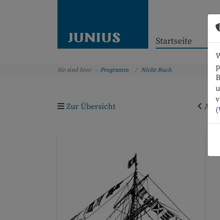
Startseite
W
p
Sie sind hier:
Programm
Nicht-Buch
B
u
v
Zur Übersicht
Arti
(