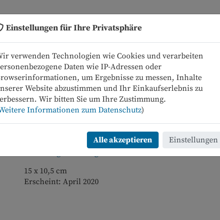
Einstellungen für Ihre Privatsphäre
Neue Bücher
Programm
ir verwenden Technologien wie Cookies und verarbeiten
ersonenbezogene Daten wie IP-Adressen oder
rowserinformationen, um Ergebnisse zu messen, Inhalte
nserer Website abzustimmen und Ihr Einkaufserlebnis zu
erbessern. Wir bitten Sie um Ihre Zustimmung.
kel zurück
Artikel 17 von 94
Weitere Informationen zum Datenschutz
)
Rickmer Rickmers – Postkarte
Alle akzeptieren
Einstellungen
Sketching Hamburg – Postkarte
15 x 10,5 cm
Erscheint: April 2020