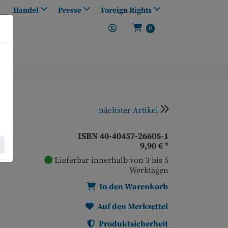
Handel
Presse
Foreign Rights
0
nächster Artikel
ISBN 40-40457-26605-1
9,90 €
*
Lieferbar innerhalb von 3 bis 5
Werktagen
In den Warenkorb
Auf den Merkzettel
Produktsicherheit