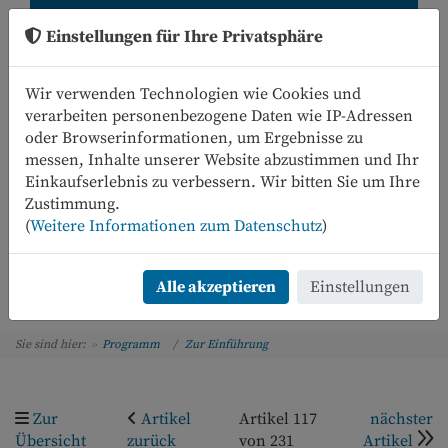
Einstellungen für Ihre Privatsphäre
Wir verwenden Technologien wie Cookies und
verarbeiten personenbezogene Daten wie IP-Adressen
oder Browserinformationen, um Ergebnisse zu
messen, Inhalte unserer Website abzustimmen und Ihr
Einkaufserlebnis zu verbessern. Wir bitten Sie um Ihre
0
Zustimmung.
(
Weitere Informationen zum Datenschutz
)
Menü
Alle akzeptieren
Einstellungen
Sie sind hier:
Programm
Zur Einführung
Zur
Artikel
Artikel 117
nächster
Übersicht
zurück
von 231
Artikel