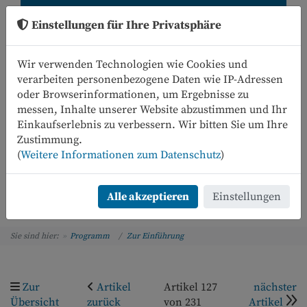
Einstellungen für Ihre Privatsphäre
Wir verwenden Technologien wie Cookies und
verarbeiten personenbezogene Daten wie IP-Adressen
oder Browserinformationen, um Ergebnisse zu
messen, Inhalte unserer Website abzustimmen und Ihr
Einkaufserlebnis zu verbessern. Wir bitten Sie um Ihre
0
Zustimmung.
(
Weitere Informationen zum Datenschutz
)
Menü
Alle akzeptieren
Einstellungen
Sie sind hier:
Programm
Zur Einführung
Zur
Artikel
Artikel 127
nächster
Übersicht
zurück
von 231
Artikel