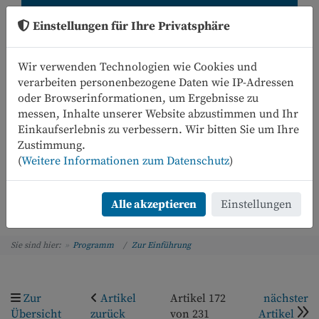
Einstellungen für Ihre Privatsphäre
Wir verwenden Technologien wie Cookies und
verarbeiten personenbezogene Daten wie IP-Adressen
oder Browserinformationen, um Ergebnisse zu
messen, Inhalte unserer Website abzustimmen und Ihr
Einkaufserlebnis zu verbessern. Wir bitten Sie um Ihre
0
Zustimmung.
(
Weitere Informationen zum Datenschutz
)
Menü
Alle akzeptieren
Einstellungen
Sie sind hier:
Programm
Zur Einführung
Zur
Artikel
Artikel 172
nächster
Übersicht
zurück
von 231
Artikel