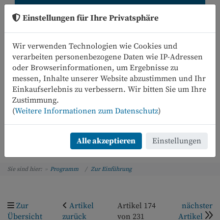
Einstellungen für Ihre Privatsphäre
Wir verwenden Technologien wie Cookies und
verarbeiten personenbezogene Daten wie IP-Adressen
oder Browserinformationen, um Ergebnisse zu
messen, Inhalte unserer Website abzustimmen und Ihr
Einkaufserlebnis zu verbessern. Wir bitten Sie um Ihre
0
Zustimmung.
(
Weitere Informationen zum Datenschutz
)
Menü
Alle akzeptieren
Einstellungen
Sie sind hier:
Programm
Zur Einführung
Zur
Artikel
Artikel 174
nächster
Übersicht
zurück
von 231
Artikel