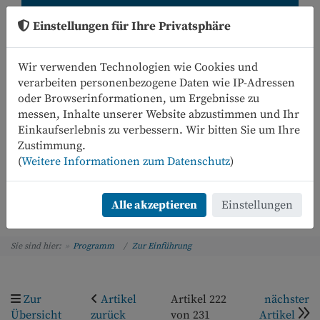
Einstellungen für Ihre Privatsphäre
Wir verwenden Technologien wie Cookies und
verarbeiten personenbezogene Daten wie IP-Adressen
oder Browserinformationen, um Ergebnisse zu
messen, Inhalte unserer Website abzustimmen und Ihr
Einkaufserlebnis zu verbessern. Wir bitten Sie um Ihre
0
Zustimmung.
(
Weitere Informationen zum Datenschutz
)
Menü
Alle akzeptieren
Einstellungen
Sie sind hier:
Programm
Zur Einführung
Zur
Artikel
Artikel 222
nächster
Übersicht
zurück
von 231
Artikel