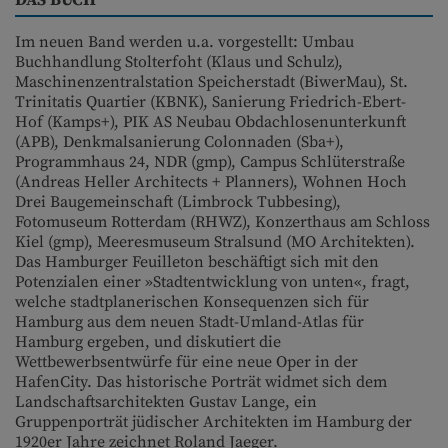
DAS BUCH
Im neuen Band werden u.a. vorgestellt: Umbau
Buchhandlung Stolterfoht (Klaus und Schulz),
Maschinenzentralstation Speicherstadt (BiwerMau), St.
Trinitatis Quartier (KBNK), Sanierung Friedrich-Ebert-
Hof (Kamps+), PIK AS Neubau Obdachlosenunterkunft
(APB), Denkmalsanierung Colonnaden (Sba+),
Programmhaus 24, NDR (gmp), Campus Schlüterstraße
(Andreas Heller Architects + Planners), Wohnen Hoch
Drei Baugemeinschaft (Limbrock Tubbesing),
Fotomuseum Rotterdam (RHWZ), Konzerthaus am Schloss
Kiel (gmp), Meeresmuseum Stralsund (MO Architekten).
Das Hamburger Feuilleton beschäftigt sich mit den
Potenzialen einer »Stadtentwicklung von unten«, fragt,
welche stadtplanerischen Konsequenzen sich für
Hamburg aus dem neuen Stadt-Umland-Atlas für
Hamburg ergeben, und diskutiert die
Wettbewerbsentwürfe für eine neue Oper in der
HafenCity. Das historische Porträt widmet sich dem
Landschaftsarchitekten Gustav Lange, ein
Gruppenporträt jüdischer Architekten im Hamburg der
1920er Jahre zeichnet Roland Jaeger.