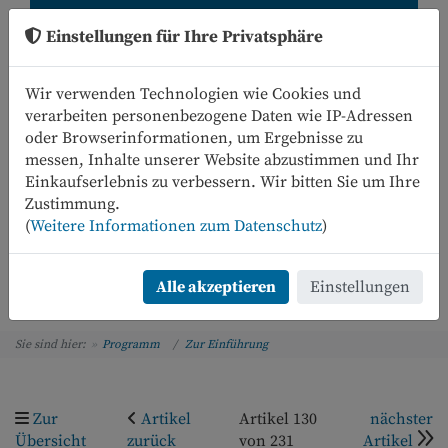
Einstellungen für Ihre Privatsphäre
Wir verwenden Technologien wie Cookies und
verarbeiten personenbezogene Daten wie IP-Adressen
oder Browserinformationen, um Ergebnisse zu
messen, Inhalte unserer Website abzustimmen und Ihr
Einkaufserlebnis zu verbessern. Wir bitten Sie um Ihre
0
Zustimmung.
(
Weitere Informationen zum Datenschutz
)
Menü
Alle akzeptieren
Einstellungen
Sie sind hier:
Programm
Zur Einführung
Zur
Artikel
Artikel 130
nächster
Übersicht
zurück
von 231
Artikel