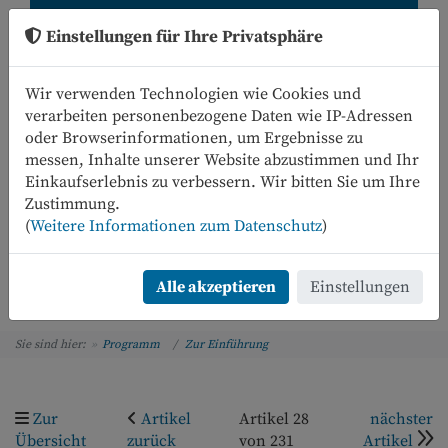
Einstellungen für Ihre Privatsphäre
Wir verwenden Technologien wie Cookies und
verarbeiten personenbezogene Daten wie IP-Adressen
oder Browserinformationen, um Ergebnisse zu
messen, Inhalte unserer Website abzustimmen und Ihr
Einkaufserlebnis zu verbessern. Wir bitten Sie um Ihre
0
Zustimmung.
(
Weitere Informationen zum Datenschutz
)
Menü
Alle akzeptieren
Einstellungen
Sie sind hier:
Programm
Zur Einführung
Zur
Artikel
Artikel 28
nächster
Übersicht
zurück
von 231
Artikel