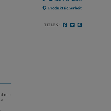
Produktsicherheit
TEILEN:
nd neu
ic
t