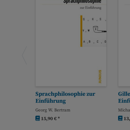
eorien
Sprachphilosophie zur
Gill
Einführung
Ein
, Gudrun A.
Georg W. Bertram
Micha
15,90 € *
13,