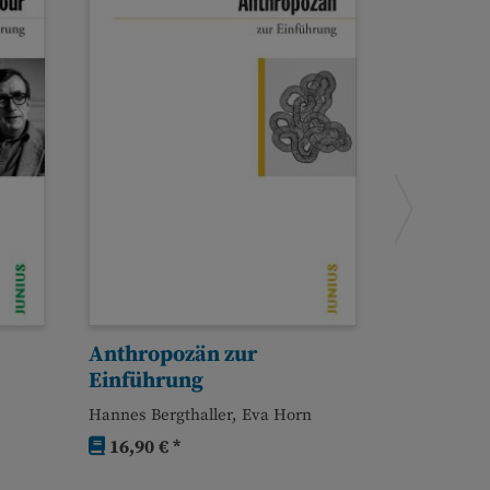
Anthropozän zur
Historis
Einführung
zur Einf
Hannes Bergthaller, Eva Horn
Jakob Tann
16,90 € *
15,90 € 