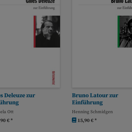
es Deleuze zur
Bruno Latour zur
führung
Einführung
ela Ott
Henning Schmidgen
90 € *
15,90 € *