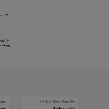
ienen
ündig
 zudem