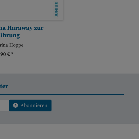
na Haraway zur
führung
rina Hoppe
90 € *
ter
Abonnieren