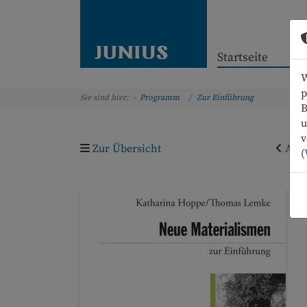
Startseite
W
p
Sie sind hier:
Programm
Zur Einführung
B
u
v
Zur Übersicht
Arti
(