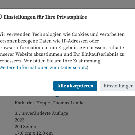
Einstellungen für Ihre Privatsphäre
Neue Bücher
Programm
ir verwenden Technologien wie Cookies und verarbeiten
ersonenbezogene Daten wie IP-Adressen oder
rowserinformationen, um Ergebnisse zu messen, Inhalte
nserer Website abzustimmen und Ihr Einkaufserlebnis zu
erbessern. Wir bitten Sie um Ihre Zustimmung.
kel zurück
Artikel 150 von 231
Weitere Informationen zum Datenschutz
)
Neue Materialismen zur
Alle akzeptieren
Einstellungen
Einführung
Katharina Hoppe, Thomas Lemke
3., unveränderte Auflage
2023
200 Seiten
17,0 cm x 12,0 cm